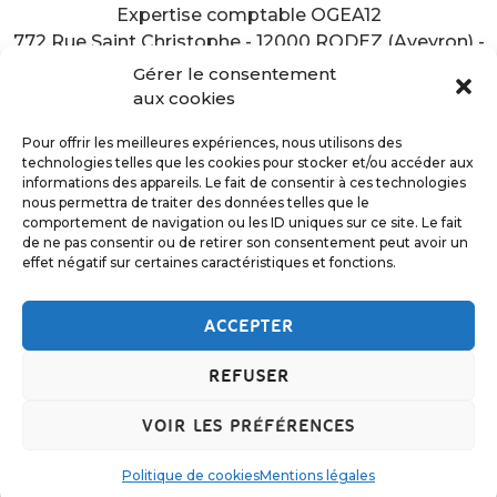
Expertise comptable OGEA12
772 Rue Saint Christophe - 12000 RODEZ (Aveyron) -
Tél. 05 65 77 23 00
Gérer le consentement
aux cookies
Pour offrir les meilleures expériences, nous utilisons des
technologies telles que les cookies pour stocker et/ou accéder aux
informations des appareils. Le fait de consentir à ces technologies
nous permettra de traiter des données telles que le
NOUS CONTACTER
PLAN D’ACCÈS
comportement de navigation ou les ID uniques sur ce site. Le fait
de ne pas consentir ou de retirer son consentement peut avoir un
effet négatif sur certaines caractéristiques et fonctions.
NOUS SUIVRE
RECRUTEMENT
Mentions légales
Politique de cookies (UE)
ACCEPTER
REFUSER
VOIR LES PRÉFÉRENCES
Partenaires membres du Conseil d'Administration
Politique de cookies
Mentions légales