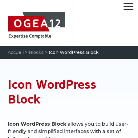
Aller
au
M
contenu
Accueil
>
Blocks
>
Icon WordPress Block
Recherche
pour
Icon WordPress
CHERCH
:
Block
Icon WordPress Block
allows you to build user-
friendly and simplified interfaces with a set of