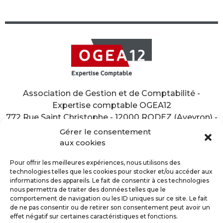
Association de Gestion et de Comptabilité -
Expertise comptable OGEA12
772 Rue Saint Christophe - 12000 RODEZ (Aveyron) -
Tél. 05 65 77 23 00
Gérer le consentement
aux cookies
Pour offrir les meilleures expériences, nous utilisons des
technologies telles que les cookies pour stocker et/ou accéder aux
informations des appareils. Le fait de consentir à ces technologies
nous permettra de traiter des données telles que le
NOUS CONTACTER
PLAN D’ACCÈS
comportement de navigation ou les ID uniques sur ce site. Le fait
de ne pas consentir ou de retirer son consentement peut avoir un
effet négatif sur certaines caractéristiques et fonctions.
NOUS SUIVRE
RECRUTEMENT