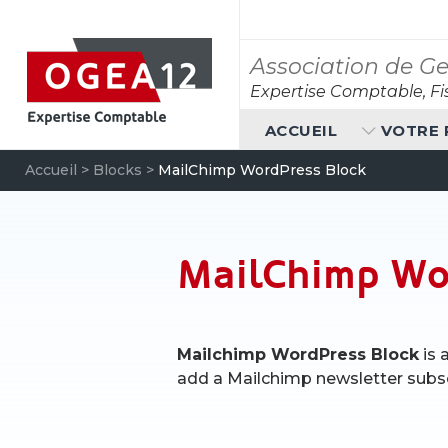
Aller
au
contenu
Association de Ge
Expertise Comptable, Fis
ACCUEIL
VOTRE 
Accueil
>
Blocks
>
MailChimp WordPress Block
MailChimp Wo
Mailchimp WordPress Block
is 
add a Mailchimp newsletter subs