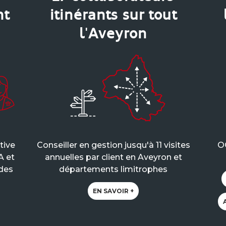
nt
itinérants sur tout
l'Aveyron
tive
Conseiller en gestion jusqu'à 11 visites
O
A et
annuelles par client en Aveyron et
 des
départements limitrophes
EN SAVOIR +