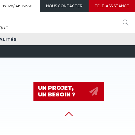
NOUS CONTACTER
TÉLÉ-ASSISTANCE
 : 8h-12h/14h-17h30
n
ique
OU
LA
ALITÉS
RE
UN PROJET,
UN BESOIN ?