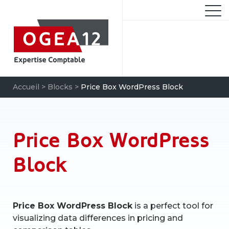
Aller
au
M
contenu
Accueil
>
Blocks
>
Price Box WordPress Block
Recherche
pour
Price Box WordPress
CHERCH
:
Block
Price Box WordPress Block
is a perfect tool for
visualizing data differences in pricing and