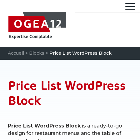
Aller
au
M
contenu
Accueil
>
Blocks
>
Price List WordPress Block
Recherche
pour
Price List WordPress
CHERCH
:
Block
Price List WordPress Block
is a ready-to-go
design for restaurant menus and the table of