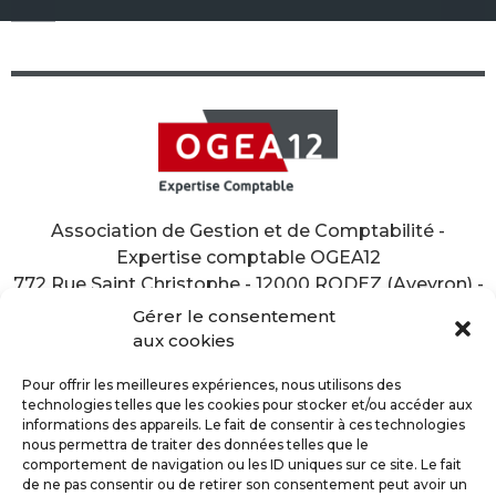
Association de Gestion et de Comptabilité -
Expertise comptable OGEA12
772 Rue Saint Christophe - 12000 RODEZ (Aveyron) -
Tél. 05 65 77 23 00
Gérer le consentement
aux cookies
Pour offrir les meilleures expériences, nous utilisons des
technologies telles que les cookies pour stocker et/ou accéder aux
informations des appareils. Le fait de consentir à ces technologies
nous permettra de traiter des données telles que le
NOUS CONTACTER
PLAN D’ACCÈS
comportement de navigation ou les ID uniques sur ce site. Le fait
de ne pas consentir ou de retirer son consentement peut avoir un